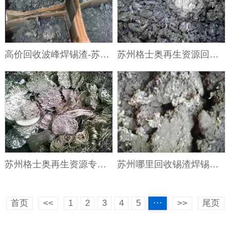
高价回收波峰焊锡渣-苏州格士奥再生资源
苏州格士奥再生资源回收锡渣，高价回收锡渣
苏州格士奥再生资源专业回收锡渣
苏州哪里回收锡渣焊锡条现金回收，锡渣回收 专业团队快速出价
首页
<<
1
2
3
4
5
···
>>
尾页