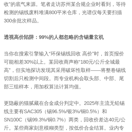
收”的底气来源。笔者走访苏州某合规企业时看到，等待
检测的锡线废料堆满800平米仓库，光谱仪每天要扫描
300余批次样品。
透视高价陷阱：99%的人都忽略的含锡量玄机
当你在搜索引擎输入“环保锡线回收 高价”时，首页报价
可能相差30%以上。某回收商声称“180元/公斤全城最
高”，但实地探访发现其采用破坏性取样——将整卷锡线
切割后只检测中间段。而专业机构会取头部、中部、尾
部三组样本，用加权算法计算均值。
更隐蔽的猫腻藏在合金成分判定中。2025年主流无铅锡
线主要有SAC305（锡96.5%/银3%/铜0.5%）和
SN100C（锡99.3%/铜0.7%）两类，回收价差达40元/公
斤。某些商家刻意模糊类型，按低价合金结算。业内专